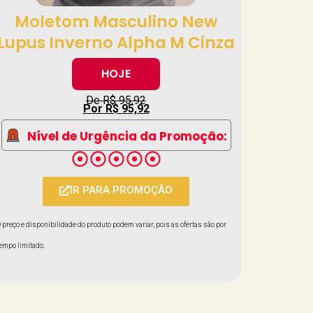
Moletom Masculino New
Lupus Inverno Alpha M Cinza
HOJE
De R$ 95,92
Por R$ 95,92
Nível de Urgência da Promoção:
IR PARA PROMOÇÃO
 preço e disponibilidade do produto podem variar, pois as ofertas são por
empo limitado.