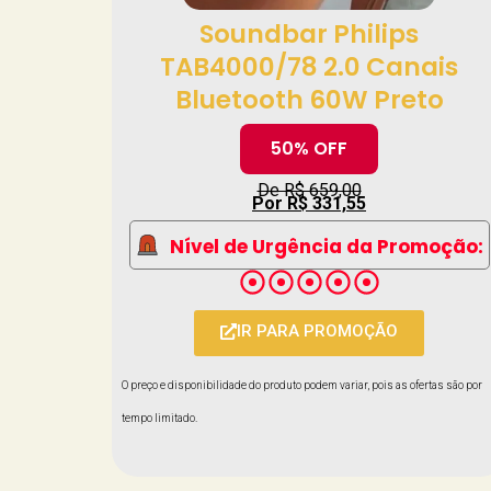
Soundbar Philips
TAB4000/78 2.0 Canais
Bluetooth 60W Preto
50% OFF
De R$ 659,00
Por R$ 331,55
Nível de Urgência da Promoção:
IR PARA PROMOÇÃO
O preço e disponibilidade do produto podem variar, pois as ofertas são por
tempo limitado.