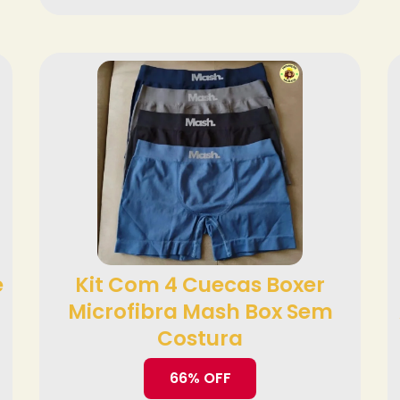
e
Kit Com 4 Cuecas Boxer
Microfibra Mash Box Sem
Costura
66% OFF