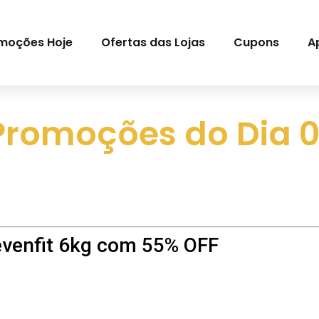
moções Hoje
Ofertas das Lojas
Cupons
A
Promoções do Dia 
evenfit 6kg com 55% OFF