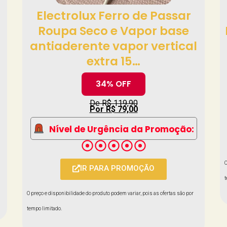
Electrolux Ferro de Passar
Roupa Seco e Vapor base
antiaderente vapor vertical
extra 15…
34% OFF
De R$ 119,90
Por R$ 79,00
Nível de Urgência da Promoção:
O
IR PARA PROMOÇÃO
t
O preço e disponibilidade do produto podem variar, pois as ofertas são por
tempo limitado.