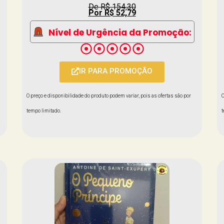
De R$ 154,30
Por R$ 52,79
Nível de Urgência da Promoção:
IR PARA PROMOÇÃO
O preço e disponibilidade do produto podem variar, pois as ofertas são por
O
tempo limitado.
t