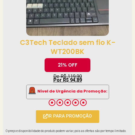
C3Tech Teclado sem fio K-
WT200BK
21% OFF
De R$ 119,90
Por R$ 94,89
Nível de Urgência da Promoção:
IR PARA PROMOÇÃO
O preço e disponibilidade do produto podem variar, pois as ofertas são por tempo limitado.