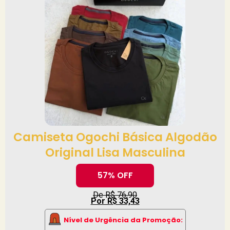
Camiseta Ogochi Básica Algodão
Original Lisa Masculina
57% OFF
De R$ 76,90
Por R$ 33,43
Nível de Urgência da Promoção: