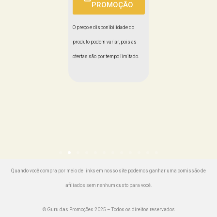
PROMOÇÃO
Promoção:
o e disponibilidade do
o podem variar, pois as
O preço e disponibilidade do
IR PARA
s são por tempo limitado.
produto podem variar, pois as
PROMOÇÃ
ofertas são por tempo limitado.
O preço e disponibilidade 
produto podem variar, pois
ofertas são por tempo limit
Quando você compra por meio de links em nosso site podemos ganhar uma comissão de
afiliados sem nenhum custo para você.
© Guru das Promoções 2025 – Todos os direitos reservados