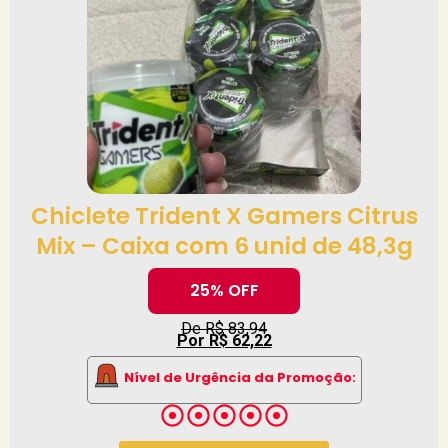
Chiclete Trident X Gamers Citrus
Mix – Caixa com 6 unid de 48,3g
25% OFF
De R$ 83,94
Por R$ 62,22
Nível de Urgência da Promoção: