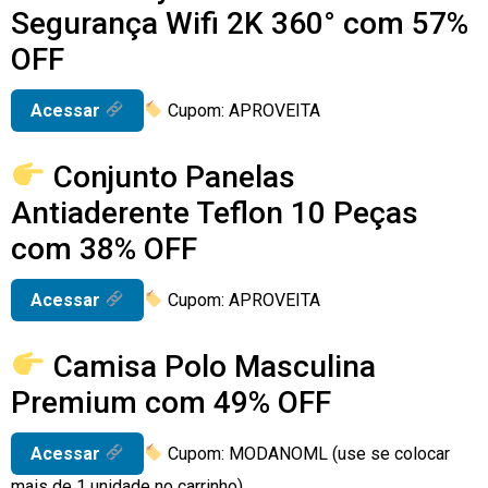
Segurança Wifi 2K 360° com 57%
OFF
Acessar
Cupom: APROVEITA
Conjunto Panelas
Antiaderente Teflon 10 Peças
com 38% OFF
Acessar
Cupom: APROVEITA
Camisa Polo Masculina
Premium com 49% OFF
Acessar
Cupom: MODANOML (use se colocar
mais de 1 unidade no carrinho)