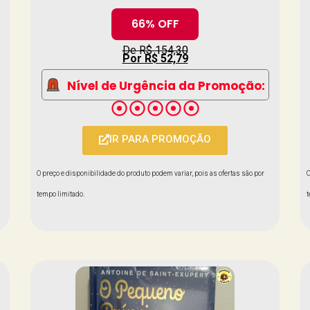
66% OFF
De R$ 154,30
Por R$ 52,79
Nível de Urgência da Promoção:
IR PARA PROMOÇÃO
O preço e disponibilidade do produto podem variar, pois as ofertas são por
O
tempo limitado.
t