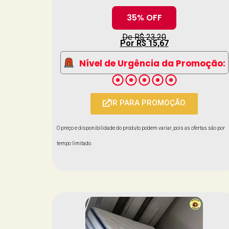
35% OFF
De R$ 23,20
Por R$ 15,67
Nível de Urgência da Promoção:
IR PARA PROMOÇÃO
O preço e disponibilidade do produto podem variar, pois as ofertas são por
tempo limitado.