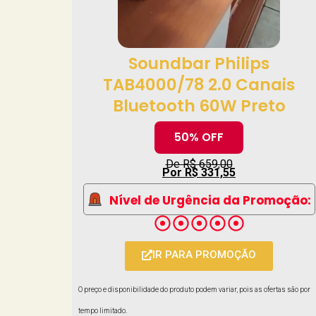
Soundbar Philips
TAB4000/78 2.0 Canais
Bluetooth 60W Preto
50% OFF
De R$ 659,00
Por R$ 331,55
Nível de Urgência da Promoção:
IR PARA PROMOÇÃO
O preço e disponibilidade do produto podem variar, pois as ofertas são por
tempo limitado.