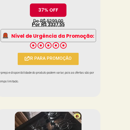
37% OFF
De R$ 5299,00
Por R$ 3337,55
Nível de Urgência da Promoção:
IR PARA PROMOÇÃO
 preço e disponibilidade do produto podem variar, pois as ofertas são por
empo limitado.