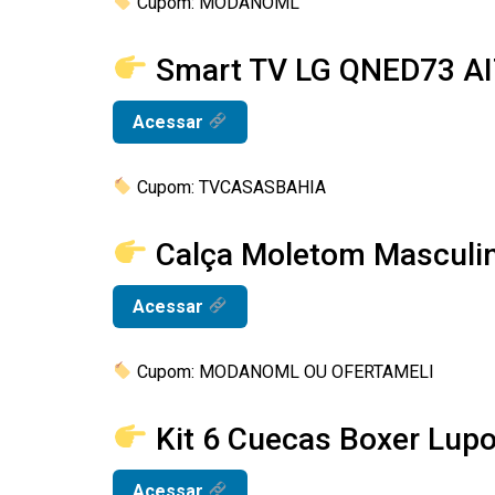
Cupom: MODANOML
Smart TV LG QNED73 AI
Acessar
Cupom: TVCASASBAHIA ⁠
Calça Moletom Masculi
Acessar
Cupom: MODANOML OU OFERTAMELI
Kit 6 Cuecas Boxer Lup
Acessar