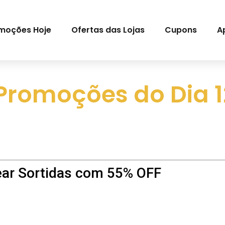
moções Hoje
Ofertas das Lojas
Cupons
A
Promoções do Dia 
ear Sortidas com 55% OFF