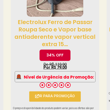
Electrolux Ferro de Passar
Roupa Seco e Vapor base
antiaderente vapor vertical
extra 15…
34% OFF
De R$ 119,90
Por R$ 79,00
Nível de Urgência da Promoção:
O
IR PARA PROMOÇÃO
t
O preço e disponibilidade do produto podem variar, pois as ofertas são por