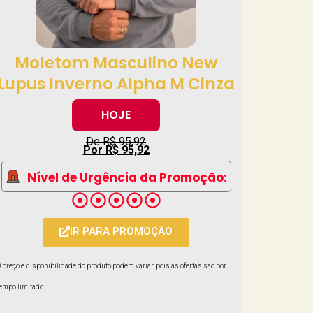
Moletom Masculino New
Lupus Inverno Alpha M Cinza
HOJE
De R$ 95,92
Por R$ 95,92
Nível de Urgência da Promoção:
IR PARA PROMOÇÃO
 preço e disponibilidade do produto podem variar, pois as ofertas são por
empo limitado.