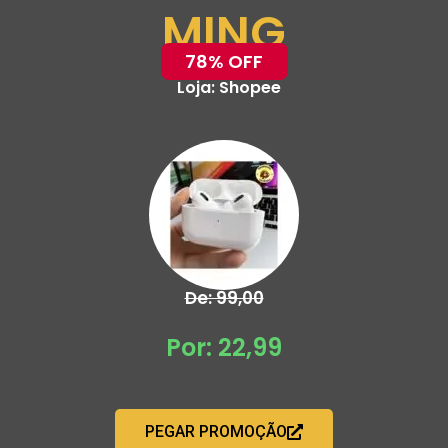
MING
78% OFF
Loja:
Shopee
De: 99,00
Por: 22,99
PEGAR PROMOÇÃO