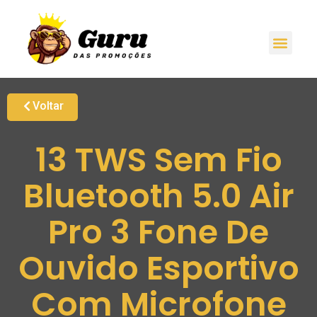
Voltar
13 TWS Sem Fio
Bluetooth 5.0 Air
Pro 3 Fone De
Ouvido Esportivo
Com Microfone