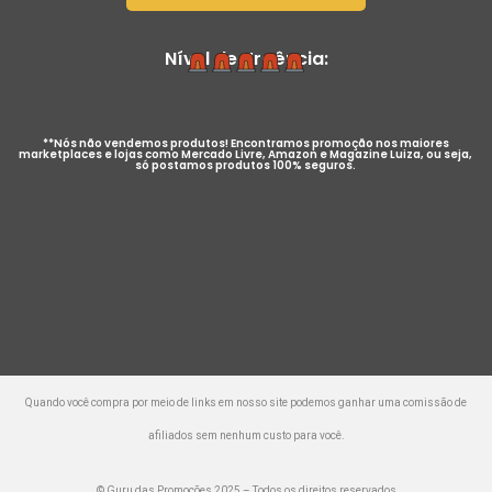
Nível de Urgência:
**Nós não vendemos produtos! Encontramos promoção nos maiores
marketplaces e lojas como Mercado Livre, Amazon e Magazine Luiza, ou seja,
só postamos produtos 100% seguros.
Quando você compra por meio de links em nosso site podemos ganhar uma comissão de
afiliados sem nenhum custo para você.
© Guru das Promoções 2025 – Todos os direitos reservados