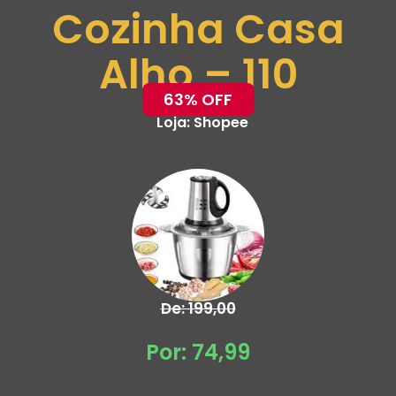
Cozinha Casa
Alho – 110
63% OFF
Loja:
Shopee
De: 199,00
Por: 74,99