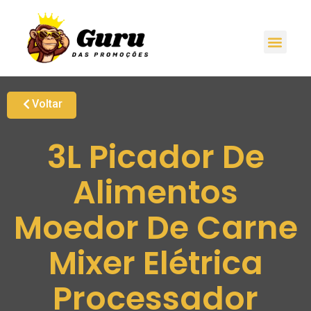
Voltar
3L Picador De
Alimentos
Moedor De Carne
Mixer Elétrica
Processador