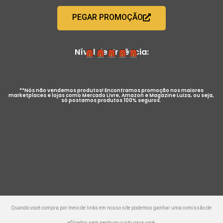
PEGAR PROMOÇÃO
Nível de Urgência:
**Nós não vendemos produtos! Encontramos promoção nos maiores
marketplaces e lojas como Mercado Livre, Amazon e Magazine Luiza, ou seja,
só postamos produtos 100% seguros.
Quando você compra por meio de links em nosso site podemos ganhar uma comissão de
afiliados sem nenhum custo para você.