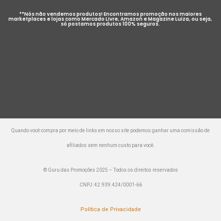
**Nós não vendemos produtos! Encontramos promoção nos maiores
marketplaces e lojas como Mercado Livre, Amazon e Magazine Luiza, ou seja,
só postamos produtos 100% seguros.
Quando você compra por meio de links em nosso site podemos ganhar uma comissão de
afiliados sem nenhum custo para você.
© Guru das Promoções 2025 – Todos os direitos reservados
CNPJ: 42.939.424/0001-66
Política de Privacidade