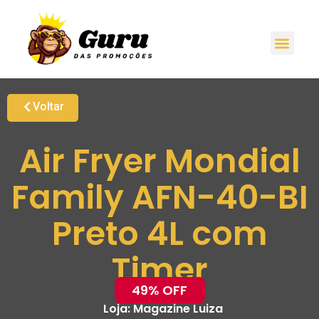
Voltar
Air Fryer Mondial
Family AFN-40-BI
Preto 4L com
Timer
49% OFF
Loja:
Magazine Luiza