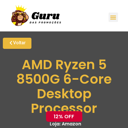
Voltar
AMD Ryzen 5
8500G 6-Core
Desktop
Processor
12% OFF
Loja:
Amazon