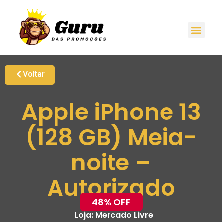
Voltar
Apple iPhone 13
(128 GB) Meia-
noite –
Autorizado
48% OFF
Loja:
Mercado Livre