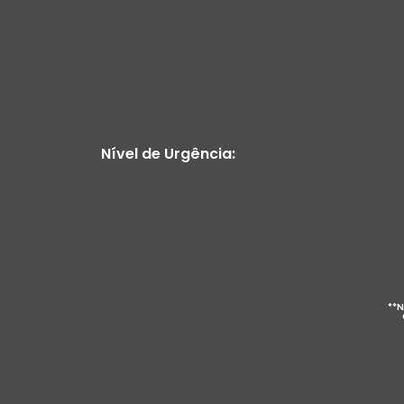
Nível de Urgência:
**N