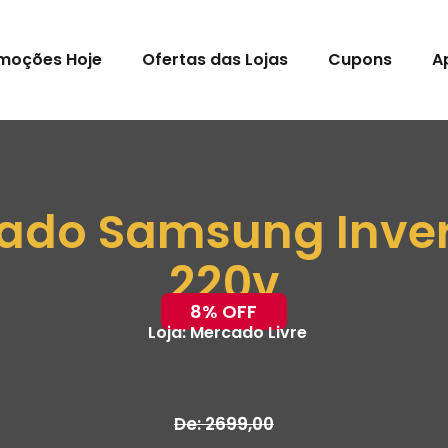
moções Hoje
Ofertas das Lojas
Cupons
A
ado Samsung Inver
220v
8% OFF
Loja:
Mercado Livre
De: 2699,00