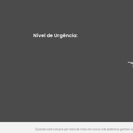
Nível de Urgência:
**N
Quando você compra por meio de links em nosso site podemos ganhar 