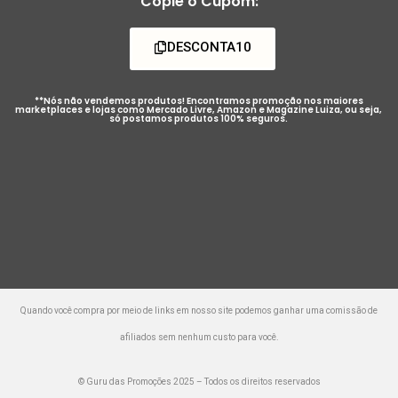
Copie o Cupom:
DESCONTA10
**Nós não vendemos produtos! Encontramos promoção nos maiores
marketplaces e lojas como Mercado Livre, Amazon e Magazine Luiza, ou seja,
só postamos produtos 100% seguros.
Quando você compra por meio de links em nosso site podemos ganhar uma comissão de
afiliados sem nenhum custo para você.
© Guru das Promoções 2025 – Todos os direitos reservados