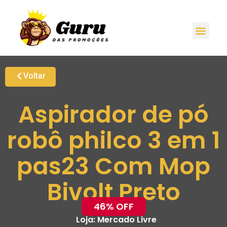
Voltar
Aspirador de pó
robô philco 3 em 1
pas23 Com Mop
Bivolt Preto
46% OFF
Loja:
Mercado Livre