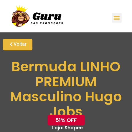
Voltar
Bermuda LINHO
PREMIUM
Masculino Hugo
Jobs
51% OFF
Loja:
Shopee