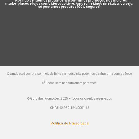
**Nós não vendemos produtos! Encontramos promoção nos maiores
marketplaces e lojas como Mercado Livre, Amazon e Magazine Luiza, ou seja,
só postamos produtos 100% seguros.
Quando você compra por meio de links em nosso site podemos ganhar uma comissão de
afiliados sem nenhum custo para você.
© Guru das Promoções 2025 – Todos os direitos reservados
CNPJ: 42.939.424/0001-66
Política de Privacidade