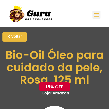
Voltar
Bio-Oil Óleo para
cuidado da pele,
Rosa, 125 ml
15% OFF
Loja:
Amazon