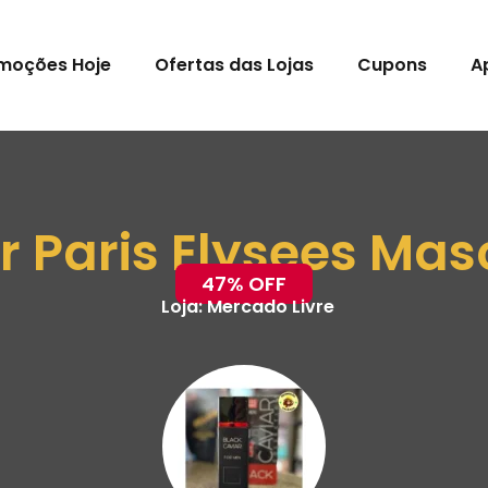
moções Hoje
Ofertas das Lojas
Cupons
A
r Paris Elysees Mas
47% OFF
Loja:
Mercado Livre