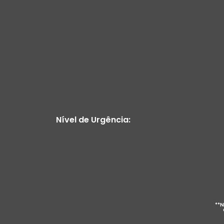
Nível de Urgência:
**N