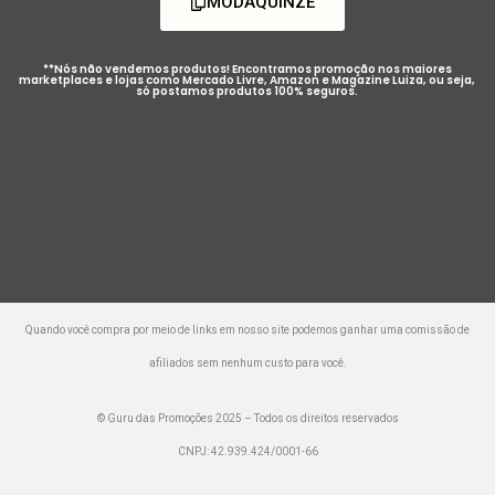
MODAQUINZE
**Nós não vendemos produtos! Encontramos promoção nos maiores
marketplaces e lojas como Mercado Livre, Amazon e Magazine Luiza, ou seja,
só postamos produtos 100% seguros.
Quando você compra por meio de links em nosso site podemos ganhar uma comissão de
afiliados sem nenhum custo para você.
© Guru das Promoções 2025 – Todos os direitos reservados
CNPJ: 42.939.424/0001-66