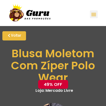
Voltar
Blusa Moletom
Com Zíper Polo
Wear
49% OFF
Loja:
Mercado Livre