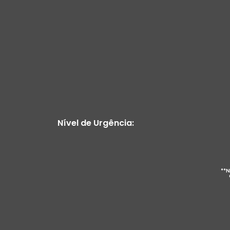
Nível de Urgência:
**N