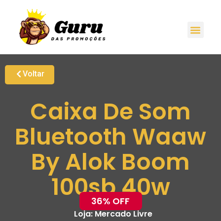
Voltar
Caixa De Som
Bluetooth Waaw
By Alok Boom
100sb 40w
36% OFF
Loja:
Mercado Livre