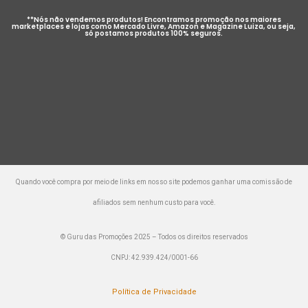
**Nós não vendemos produtos! Encontramos promoção nos maiores
marketplaces e lojas como Mercado Livre, Amazon e Magazine Luiza, ou seja,
só postamos produtos 100% seguros.
Quando você compra por meio de links em nosso site podemos ganhar uma comissão de
afiliados sem nenhum custo para você.
© Guru das Promoções 2025 – Todos os direitos reservados
CNPJ: 42.939.424/0001-66
Política de Privacidade