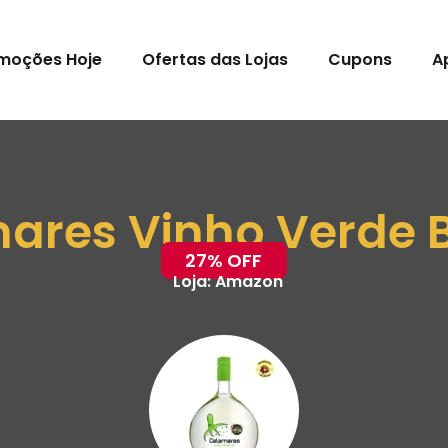
moções Hoje
Ofertas das Lojas
Cupons
A
ares Vinho Verde 
27% OFF
Loja:
Amazon