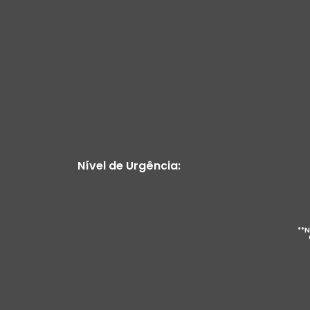
Nível de Urgência:
**N