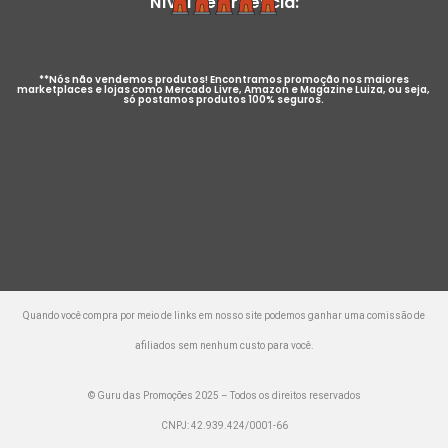
Nível de Urgência:
**Nós não vendemos produtos! Encontramos promoção nos maiores
marketplaces e lojas como Mercado Livre, Amazon e Magazine Luiza, ou seja,
só postamos produtos 100% seguros.
Quando você compra por meio de links em nosso site podemos ganhar uma comissão de
afiliados sem nenhum custo para você.
© Guru das Promoções 2025 – Todos os direitos reservados
CNPJ: 42.939.424/0001-66