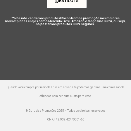
ESTILO15
**Nós não vendemos produtos! Encontramos promoção nos maiores
marketplaces e lojas como Mercado Livre, Amazon e Magazine Luiza, ou seja,
só postamos produtos 100% seguros.
Quando você compra por meio de links em nosso site podemos ganhar uma comissão de
afiliados sem nenhum custo para você.
© Guru das Promoções 2025 – Todos os direitos reservados
CNPJ: 42.939.424/0001-66