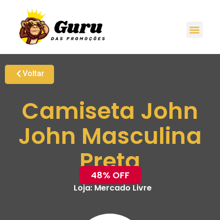
Voltar
Camiseta John
John Masculina
Preta
48% OFF
Loja:
Mercado Livre