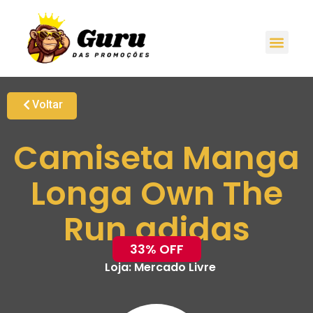
Voltar
Camiseta Manga
Longa Own The
Run adidas
33% OFF
Loja:
Mercado Livre