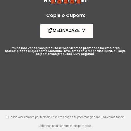
Nível de Urgência:
Copie o Cupom:
MELINACAZETV
**Nós não vendemos produtos! Encontramos promoção nos maiores
marketplaces e lojas como Mercado Livre, Amazon e Magazine Luiza, ou seja,
só postamos produtos 100% seguros.
Quando você compra por meio de links em nosso site podemos ganhar uma comissão de
afiliados sem nenhum custo para você.