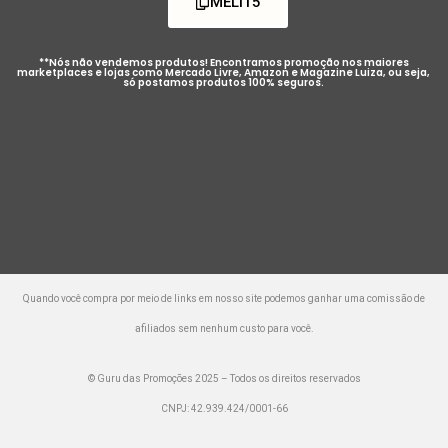
MELI15
**Nós não vendemos produtos! Encontramos promoção nos maiores
marketplaces e lojas como Mercado Livre, Amazon e Magazine Luiza, ou seja,
só postamos produtos 100% seguros.
Quando você compra por meio de links em nosso site podemos ganhar uma comissão de
afiliados sem nenhum custo para você.
© Guru das Promoções 2025 – Todos os direitos reservados
CNPJ: 42.939.424/0001-66