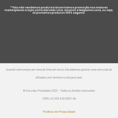
**Nós não vendemos produtos! Encontramos promoção nos maiores
marketplaces e lojas como Mercado Livre, Amazon e Magazine Luiza, ou seja,
só postamos produtos 100% seguros.
Quando você compra por meio de links em nosso site podemos ganhar uma comissão de
afiliados sem nenhum custo para você.
© Guru das Promoções 2025 – Todos os direitos reservados
CNPJ: 42.939.424/0001-66
Política de Privacidade