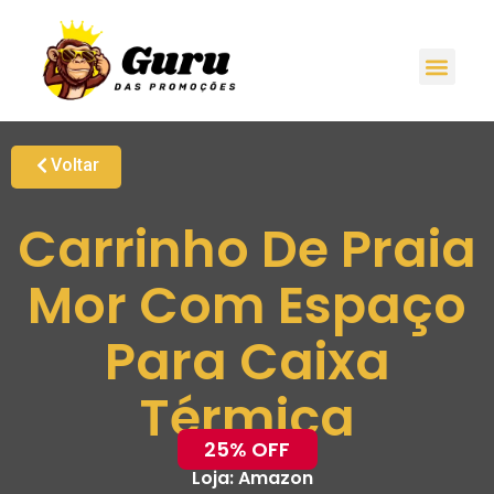
Voltar
Carrinho De Praia
Mor Com Espaço
Para Caixa
Térmica
25% OFF
Loja:
Amazon