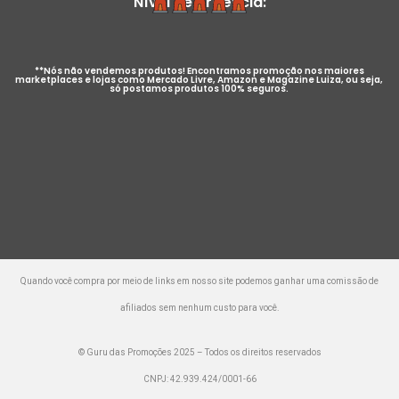
Nível de Urgência:
**Nós não vendemos produtos! Encontramos promoção nos maiores
marketplaces e lojas como Mercado Livre, Amazon e Magazine Luiza, ou seja,
só postamos produtos 100% seguros.
Quando você compra por meio de links em nosso site podemos ganhar uma comissão de
afiliados sem nenhum custo para você.
© Guru das Promoções 2025 – Todos os direitos reservados
CNPJ: 42.939.424/0001-66