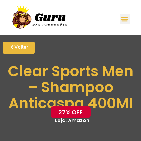
Voltar
Clear Sports Men
– Shampoo
Anticaspa 400Ml
27% OFF
Loja:
Amazon