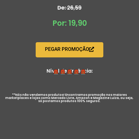
De: 26,59
Por: 19,90
PEGAR PROMOÇÃO
Nível de Urgência:
**Nós não vendemos produtos! Encontramos promoção nos maiores
marketplaces e lojas como Mercado Livre, Amazon e Magazine Luiza, ou seja,
só postamos produtos 100% seguros.