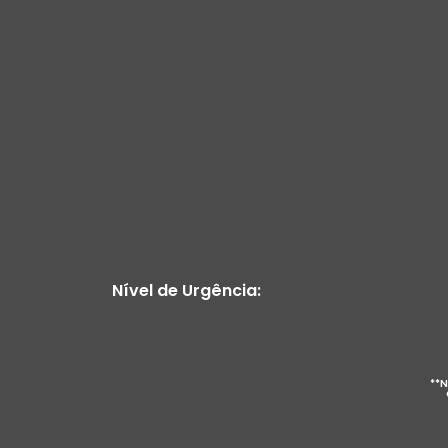
Nível de Urgência:
**N