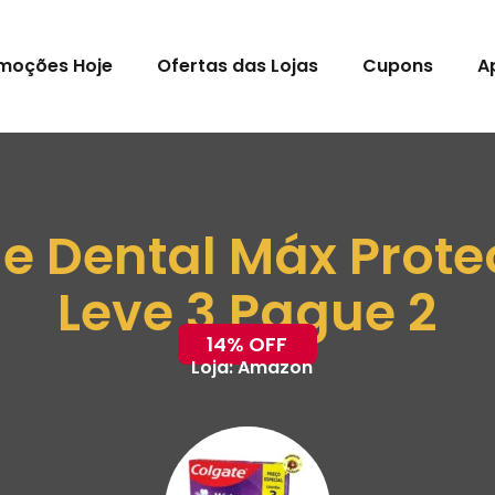
moções Hoje
Ofertas das Lojas
Cupons
A
 Dental Máx Prote
Leve 3 Pague 2
14% OFF
Loja:
Amazon