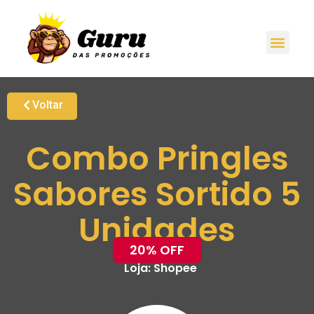
Voltar
Combo Pringles
Sabores Sortido 5
Unidades
20% OFF
Loja:
Shopee