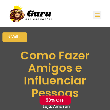
Voltar
Como Fazer
Amigos e
Influenciar
Pessoas
53% OFF
Loja:
Amazon