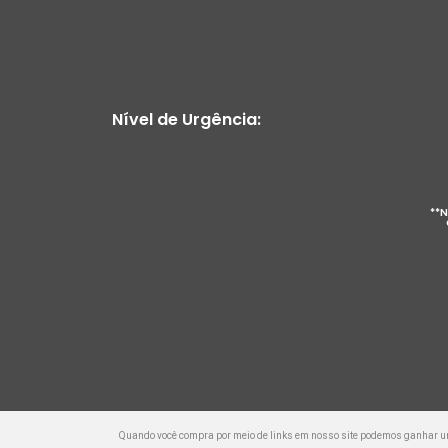
Nível de Urgência:
**N
Quando você compra por meio de links em nosso site podemos ganhar 