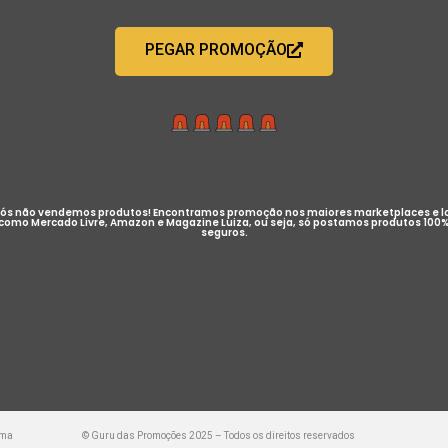
PEGAR PROMOÇÃO
ós não vendemos produtos! Encontramos promoção nos maiores marketplaces e l
como Mercado Livre, Amazon e Magazine Luiza, ou seja, só postamos produtos 100
seguros.
uma
© Guru das Promoções 2025 – Todos os direitos reservados