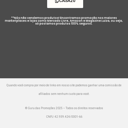
CASA20
**Nós não vendemos produtos! Encontramos promoção nos maiores
marketplaces e lojas como Mercado Livre, Amazon e Magazine Luiza, ou seja,
só postamos produtos 100% seguros.
Quando você compra por meio de links em nosso site podemos ganhar uma comissão de
afiliados sem nenhum custo para você.
© Guru das Promoções 2025 – Todos os direitos reservados
CNPJ: 42.939.424/0001-66