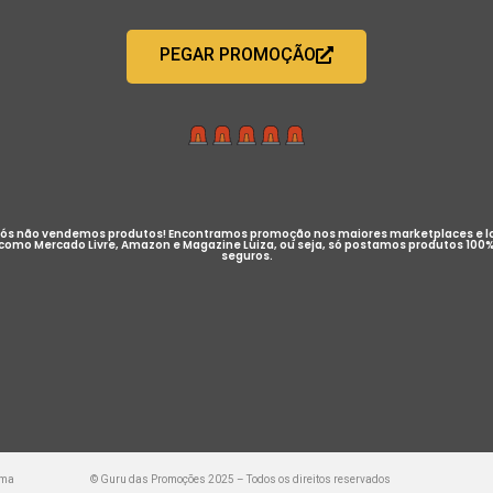
PEGAR PROMOÇÃO
ós não vendemos produtos! Encontramos promoção nos maiores marketplaces e l
como Mercado Livre, Amazon e Magazine Luiza, ou seja, só postamos produtos 100
seguros.
uma
© Guru das Promoções 2025 – Todos os direitos reservados