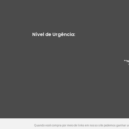
Nível de Urgência:
**N
Quando você compra por meio de links em nosso site podemos ganhar 