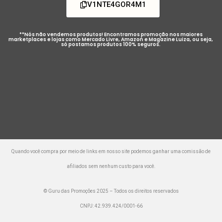
V1NTE4GOR4M1
**Nós não vendemos produtos! Encontramos promoção nos maiores
marketplaces e lojas como Mercado Livre, Amazon e Magazine Luiza, ou seja,
só postamos produtos 100% seguros.
Quando você compra por meio de links em nosso site podemos ganhar uma comissão de
afiliados sem nenhum custo para você.
© Guru das Promoções 2025 – Todos os direitos reservados
CNPJ: 42.939.424/0001-66