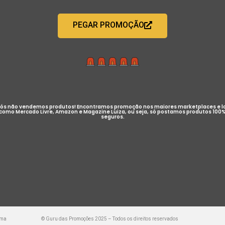
PEGAR PROMOÇÃO
ós não vendemos produtos! Encontramos promoção nos maiores marketplaces e l
como Mercado Livre, Amazon e Magazine Luiza, ou seja, só postamos produtos 100
seguros.
uma
© Guru das Promoções 2025 – Todos os direitos reservados