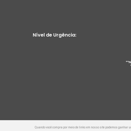
Nível de Urgência:
**N
Quando você compra por meio de links em nosso site podemos ganhar 