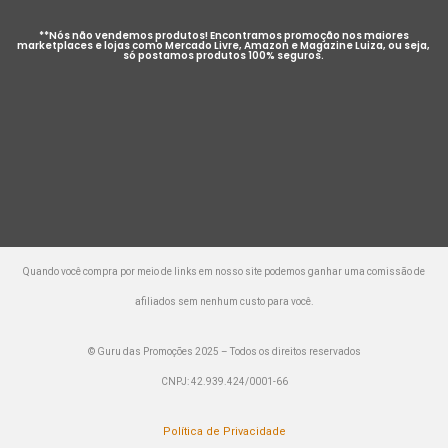
**Nós não vendemos produtos! Encontramos promoção nos maiores
marketplaces e lojas como Mercado Livre, Amazon e Magazine Luiza, ou seja,
só postamos produtos 100% seguros.
Quando você compra por meio de links em nosso site podemos ganhar uma comissão de
afiliados sem nenhum custo para você.
© Guru das Promoções 2025 – Todos os direitos reservados
CNPJ: 42.939.424/0001-66
Política de Privacidade