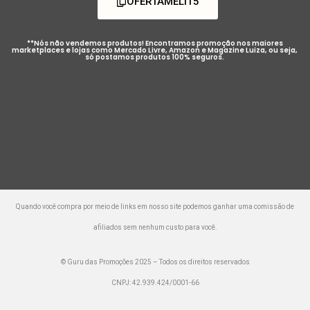
OFERTAMELI15
**Nós não vendemos produtos! Encontramos promoção nos maiores
marketplaces e lojas como Mercado Livre, Amazon e Magazine Luiza, ou seja,
só postamos produtos 100% seguros.
Quando você compra por meio de links em nosso site podemos ganhar uma comissão de
afiliados sem nenhum custo para você.
© Guru das Promoções 2025 – Todos os direitos reservados
CNPJ: 42.939.424/0001-66