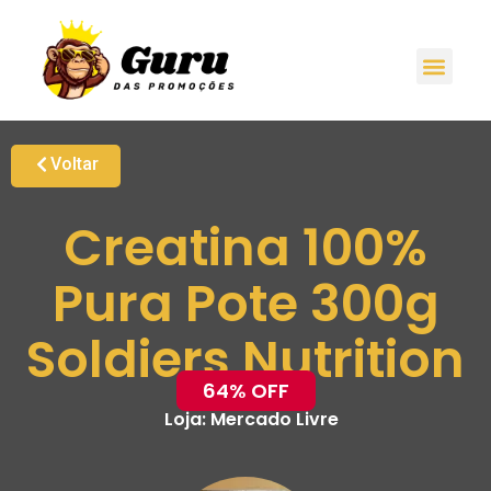
Voltar
Creatina 100%
Pura Pote 300g
Soldiers Nutrition
64% OFF
Loja:
Mercado Livre