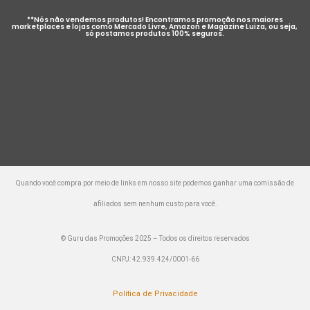
**Nós não vendemos produtos! Encontramos promoção nos maiores
marketplaces e lojas como Mercado Livre, Amazon e Magazine Luiza, ou seja,
só postamos produtos 100% seguros.
Quando você compra por meio de links em nosso site podemos ganhar uma comissão de
afiliados sem nenhum custo para você.
© Guru das Promoções 2025 – Todos os direitos reservados
CNPJ: 42.939.424/0001-66
Política de Privacidade