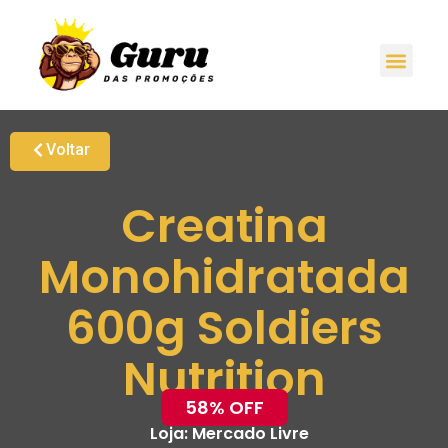
Voltar
Creatina
Monohidratada
600g Soldiers
Nutrition
58% OFF
Loja:
Mercado Livre