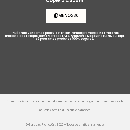
Copie o Cupom:
MENOS30
**Nós não vendemos produtos! Encontramos promoção nos maiores
marketplaces e lojas como Mercado Livre, Amazon e Magazine Luiza, ou seja,
só postamos produtos 100% seguros.
Quando você compra por meio de links em nosso site podemos ganhar uma comissão de
afiliados sem nenhum custo para você.
© Guru das Promoções 2025 – Todos os direitos reservados