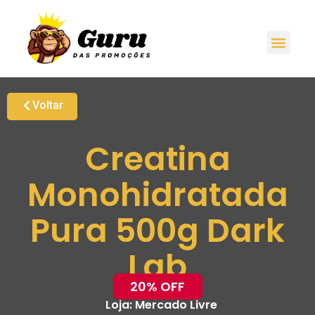
Voltar
Creatina
Monohidratada
Pura 500g Dark
Lab
20% OFF
Loja:
Mercado Livre