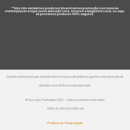
**Nós não vendemos produtos! Encontramos promoção nos maiores
marketplaces e lojas como Mercado Livre, Amazon e Magazine Luiza, ou seja,
só postamos produtos 100% seguros.
Quando você compra por meio de links em nosso site podemos ganhar uma comissão de
afiliados sem nenhum custo para você.
© Guru das Promoções 2025 – Todos os direitos reservados
CNPJ: 42.939.424/0001-66
Política de Privacidade