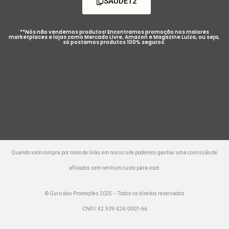
SAUDE12
**Nós não vendemos produtos! Encontramos promoção nos maiores
marketplaces e lojas como Mercado Livre, Amazon e Magazine Luiza, ou seja,
só postamos produtos 100% seguros.
Quando você compra por meio de links em nosso site podemos ganhar uma comissão de
afiliados sem nenhum custo para você.
© Guru das Promoções 2025 – Todos os direitos reservados
CNPJ: 42.939.424/0001-66