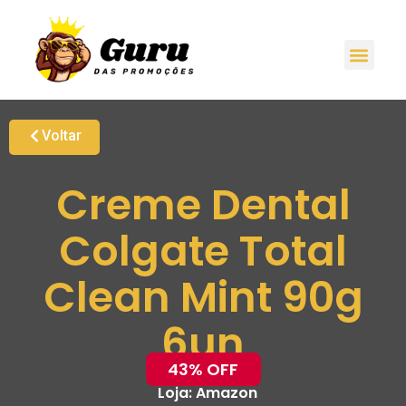
Voltar
Creme Dental
Colgate Total
Clean Mint 90g
6un
43% OFF
Loja:
Amazon