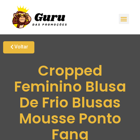
Voltar
Cropped
Feminino Blusa
De Frio Blusas
Mousse Ponto
Fang