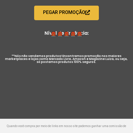
PEGAR PROMOÇÃO
Nível de Urgência:
**Nós não vendemos produtos! Encontramos promoção nos maiores
marketplaces e lojas como Mercado Livre, Amazon e Magazine Luiza, ou seja,
só postamos produtos 100% seguros.
Quando você compra por meio de links em nosso site podemos ganhar uma comissão de