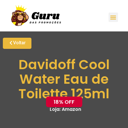
Voltar
Davidoff Cool
Water Eau de
Toilette 125ml
18% OFF
Loja:
Amazon