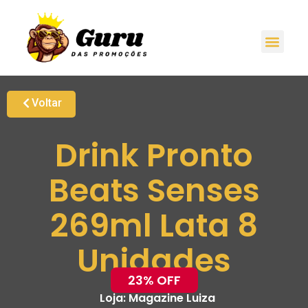
Voltar
Drink Pronto
Beats Senses
269ml Lata 8
Unidades
23% OFF
Loja:
Magazine Luiza