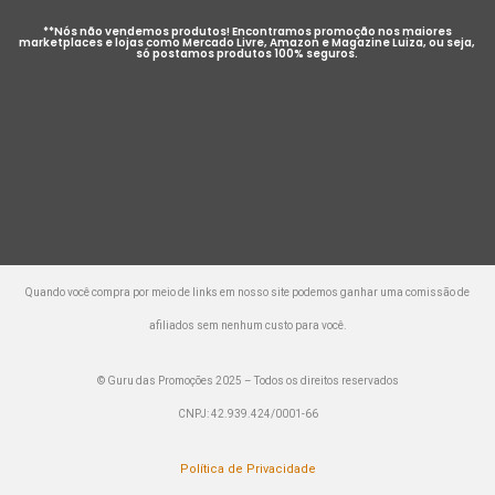
**Nós não vendemos produtos! Encontramos promoção nos maiores
marketplaces e lojas como Mercado Livre, Amazon e Magazine Luiza, ou seja,
só postamos produtos 100% seguros.
Quando você compra por meio de links em nosso site podemos ganhar uma comissão de
afiliados sem nenhum custo para você.
© Guru das Promoções 2025 – Todos os direitos reservados
CNPJ: 42.939.424/0001-66
Política de Privacidade