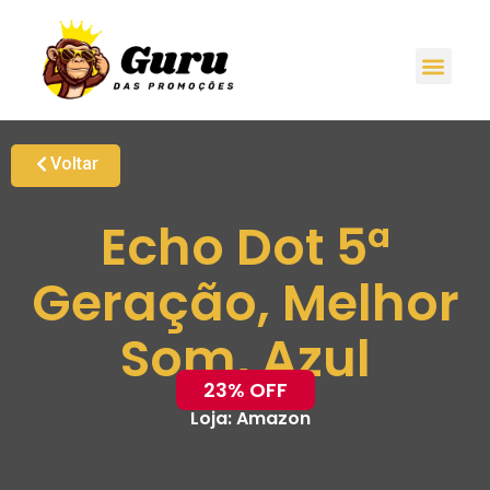
Voltar
Echo Dot 5ª
Geração, Melhor
Som, Azul
23% OFF
Loja:
Amazon