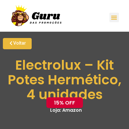
Voltar
Electrolux – Kit
Potes Hermético,
4 unidades
15% OFF
Loja:
Amazon