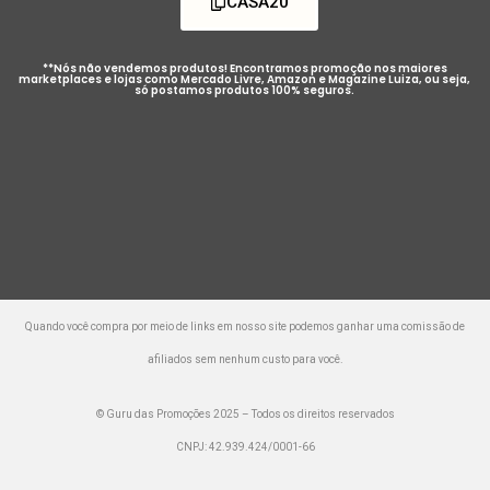
CASA20
**Nós não vendemos produtos! Encontramos promoção nos maiores
marketplaces e lojas como Mercado Livre, Amazon e Magazine Luiza, ou seja,
só postamos produtos 100% seguros.
Quando você compra por meio de links em nosso site podemos ganhar uma comissão de
afiliados sem nenhum custo para você.
© Guru das Promoções 2025 – Todos os direitos reservados
CNPJ: 42.939.424/0001-66