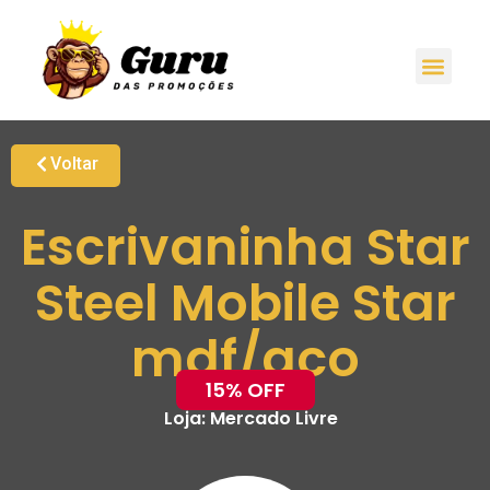
Voltar
Escrivaninha Star
Steel Mobile Star
mdf/aco
15% OFF
Loja:
Mercado Livre