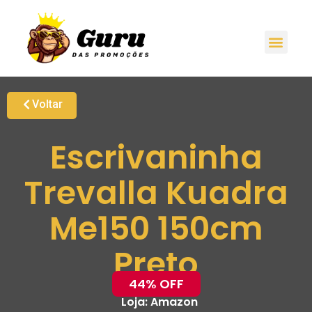
Voltar
Escrivaninha
Trevalla Kuadra
Me150 150cm
Preto
44% OFF
Loja:
Amazon