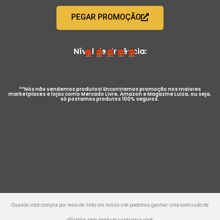
PEGAR PROMOÇÃO
Nível de Urgência:
**Nós não vendemos produtos! Encontramos promoção nos maiores
marketplaces e lojas como Mercado Livre, Amazon e Magazine Luiza, ou seja,
só postamos produtos 100% seguros.
Quando você compra por meio de links em nosso site podemos ganhar uma comissão de
afiliados sem nenhum custo para você.