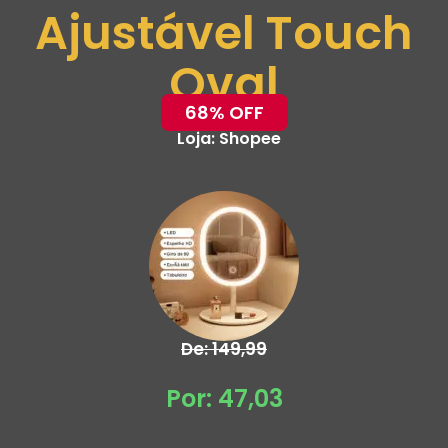
Ajustável Touch
Oval
68% OFF
Loja:
Shopee
De: 149,99
Por: 47,03