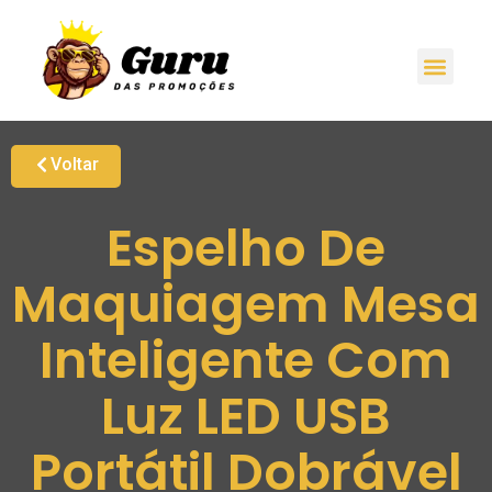
Voltar
Espelho De
Maquiagem Mesa
Inteligente Com
Luz LED USB
Portátil Dobrável