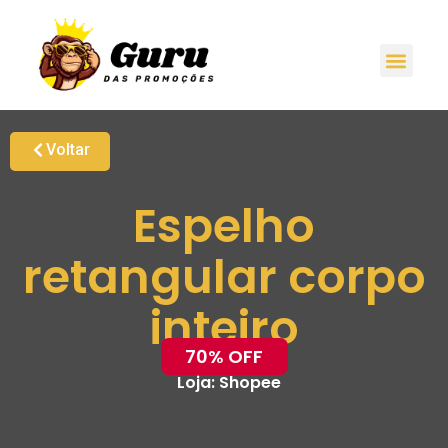
Voltar
Espelho
retangular corpo
inteiro
70% OFF
Loja:
Shopee